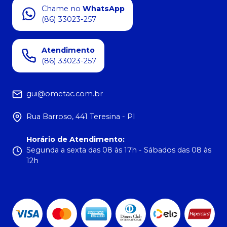
Chame no
WhatsApp
(86) 33023-257
Atendimento
(86) 33023-257
gui@ometac.com.br
Rua Barroso, 441 Teresina - PI
Horário de Atendimento
:
Segunda a sexta das 08 às 17h - Sábados das 08 às
12h