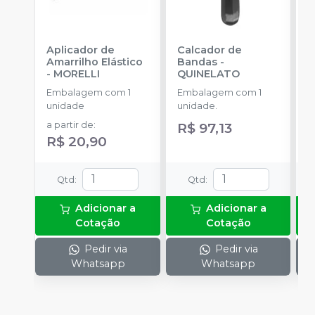
Aplicador de
Calcador de
E
Amarrilho Elástico
Bandas
-
P
-
MORELLI
QUINELATO
E
Embalagem com 1
Embalagem com 1
u
unidade
unidade.
a
a partir de
:
R$ 97,13
R
R$ 20,90
Qtd
:
Qtd
:
Adicionar a
Adicionar a
Cotação
Cotação
Pedir via
Pedir via
Whatsapp
Whatsapp