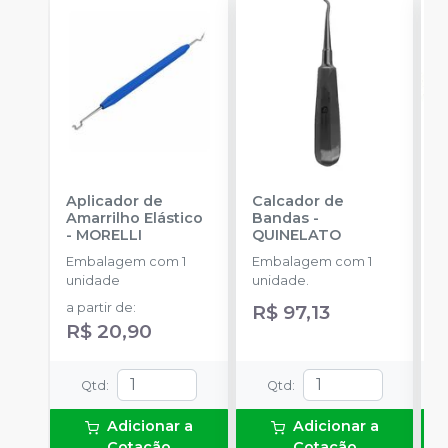
Aplicador de
Calcador de
E
Amarrilho Elástico
Bandas
-
P
-
MORELLI
QUINELATO
E
Embalagem com 1
Embalagem com 1
u
unidade
unidade.
a
a partir de
:
R$ 97,13
R
R$ 20,90
Qtd
:
Qtd
:
Adicionar a
Adicionar a
Cotação
Cotação