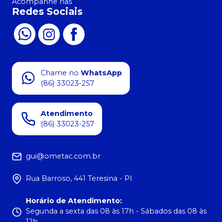
Acompanhe nas
Redes Sociais
Chame no
WhatsApp
(86) 33023-257
Atendimento
(86) 33023-257
gui@ometac.com.br
Rua Barroso, 441 Teresina - PI
Horário de Atendimento
:
Segunda a sexta das 08 às 17h - Sábados das 08 às
12h