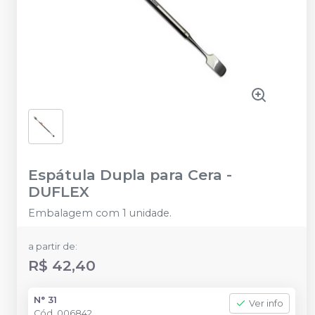
Espátula Dupla para Cera
-
DUFLEX
Embalagem com 1 unidade.
a partir de:
R$ 42,40
N° 31
Ver info
Cód.
006842