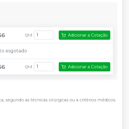
56
Adicionar a Cotação
Qtd
:
to esgotado
56
Adicionar a Cotação
Qtd
:
 segundo as técnicas cirúrgicas ou a critérios médicos.