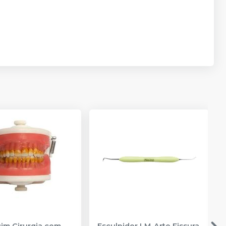
m Cirurgia com
Esculpidor LM-Arte Fissura