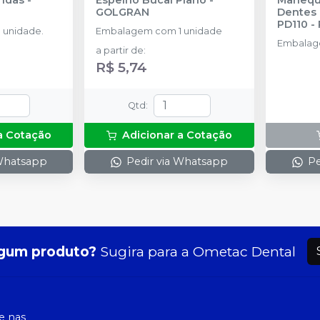
GOLGRAN
Dentes 
PD110
-
 unidade.
Embalagem com 1 unidade
Embalage
a partir de
:
R$ 5,74
Qtd
:
a Cotação
Adicionar a Cotação
 Whatsapp
Pedir via Whatsapp
Pe
gum produto?
Sugira para a
Ometac Dental
 nas