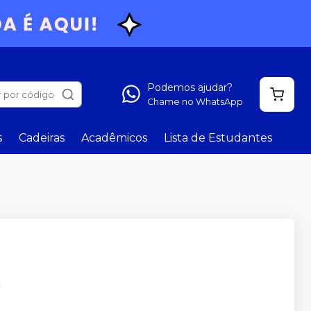
Podemos ajudar?
 por código
Chame no WhatsApp
s
Cadeiras
Acadêmicos
Lista de Estudantes
X