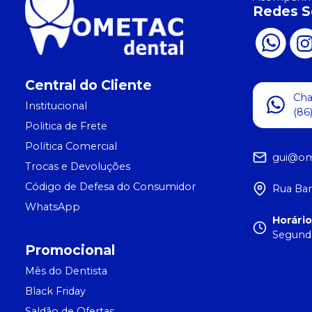
Redes S
Central do Cliente
Ch
Institucional
(86
Politica de Frete
Política Comercial
gui@om
Trocas e Devoluções
Código de Defesa do Consumidor
Rua Bar
WhatsApp
Horári
Segunda
Promocional
Mês do Dentista
Black Friday
Saldão de Ofertas