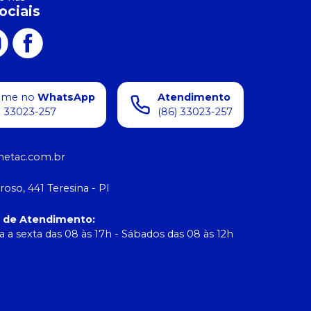
ociais
ame no
WhatsApp
Atendimento
) 33023-257
(86) 33023-257
etac.com.br
roso, 441 Teresina - PI
o de Atendimento
:
 a sexta das 08 às 17h - Sábados das 08 às 12h