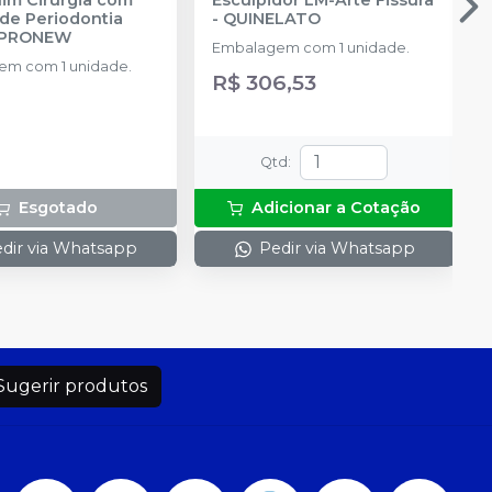
de Periodontia
-
QUINELATO
PRONEW
Embalagem com 1 unidade.
m com 1 unidade.
R$ 306,53
Qtd
:
Esgotado
Adicionar a Cotação
dir via Whatsapp
Pedir via Whatsapp
Sugerir produtos