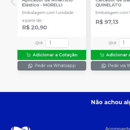
Elástico
-
MORELLI
QUINELATO
Embalagem com 1 unidade
Embalagem com 1
a partir de
:
R$ 97,13
R$ 20,90
Qtd
:
Qtd
:
Adicionar a Cotação
Adicionar 
Pedir via Whatsapp
Pedir via
Não achou al
Acompanhe