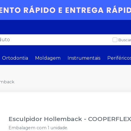
Buscar
Ortodontia
Moldagem
Instrumentais
Periférico
emback
Esculpidor Hollemback
-
COOPERFLE
Embalagem com 1 unidade.