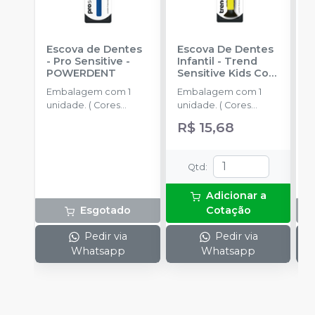
Escova de Dentes
Escova De Dentes
A
- Pro Sensitive
-
Infantil - Trend
P
POWERDENT
Sensitive Kids Com
R
Cerdas ULMA
-
Embalagem com 1
Embalagem com 1
POWERDENT
unidade. ( Cores
unidade. ( Cores
Sortidas)
Sortidas)
R$ 15,68
Qtd
:
Adicionar a
Esgotado
Cotação
Pedir via
Pedir via
Whatsapp
Whatsapp