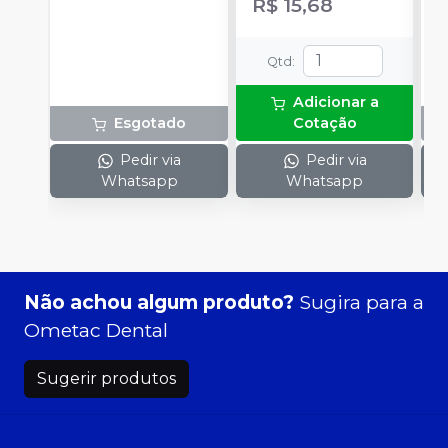
R$ 15,68
Qtd
:
Adicionar a
Esgotado
Cotação
Pedir via
Pedir via
Whatsapp
Whatsapp
Não achou algum produto?
Sugira para a
Ometac Dental
Sugerir produtos