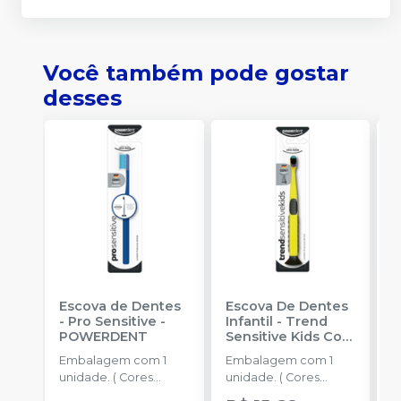
Você também pode gostar
desses
Escova de Dentes
Escova De Dentes
A
- Pro Sensitive
-
Infantil - Trend
P
POWERDENT
Sensitive Kids Com
R
Cerdas ULMA
-
Embalagem com 1
Embalagem com 1
POWERDENT
unidade. ( Cores
unidade. ( Cores
Sortidas)
Sortidas)