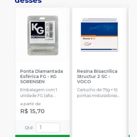
desses
Ponta Diamantada
Resina Bisacrílica
R
Esférica FG
-
KG
Structur 2 SC
-
7
SORENSEN
VOCO
E
Embalagem com 1
Cartucho de 75g + 10
c
unidade FG (alta
pontas misturadoras
c
a
rotação).
tipo 6.
p
a partir de
:
a
R$ 15,70
Qtd
: