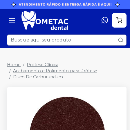
Home
Prótese Clínica
Acabamento e Polimento para Prótese
Disco De Carburundum