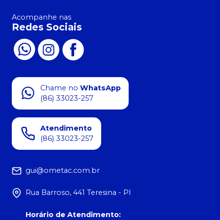
Acompanhe nas
Redes Sociais
Chame no
WhatsApp
(86) 33023-257
Atendimento
(86) 33023-257
gui@ometac.com.br
Rua Barroso, 441 Teresina - PI
Horário de Atendimento
: