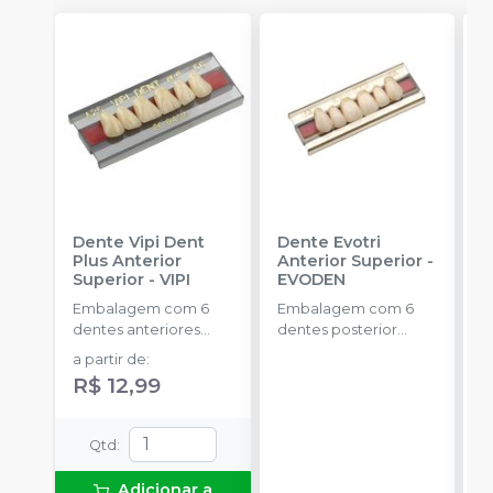
Dente Vipi Dent
Dente Evotri
D
Plus Anterior
Anterior Superior
-
A
Superior
-
VIPI
EVODEN
E
Embalagem com 6
Embalagem com 6
E
dentes anteriores
dentes posterior
d
superiores.
inferior.
a partir de
:
R$ 12,99
Qtd
:
Adicionar a