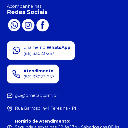
Acompanhe nas
Redes Sociais
Chame no
WhatsApp
(86) 33023-257
Atendimento
(86) 33023-257
gui@ometac.com.br
Rua Barroso, 441 Teresina - PI
Horário de Atendimento
:
Segunda a sexta das 08 às 17h - Sábados das 08 às