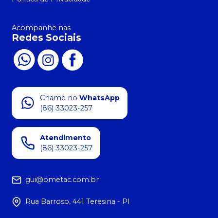
Acompanhe nas
Redes Sociais
Chame no
WhatsApp
(86) 33023-257
Atendimento
(86) 33023-257
gui@ometac.com.br
Rua Barroso, 441 Teresina - PI