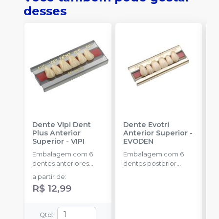
desses
Dente Vipi Dent
Dente Evotri
D
Plus Anterior
Anterior Superior
-
A
Superior
-
VIPI
EVODEN
E
Embalagem com 6
Embalagem com 6
E
dentes anteriores
dentes posterior
d
superiores.
inferior.
a partir de
:
R$ 12,99
Qtd
: