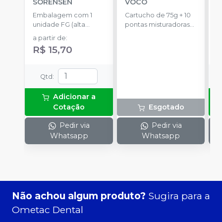
SORENSEN
VOCO
E
Embalagem com 1
Cartucho de 75g + 10
c
unidade FG (alta
pontas misturadoras
c
a
rotação).
tipo 6.
p
a partir de
:
a
R$ 15,70
Qtd
:
Adicionar a
Cotação
Esgotado
Pedir via
Pedir via
Whatsapp
Whatsapp
Não achou algum produto?
Sugira para a
Ometac Dental