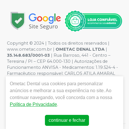
Copyright © 2024 | Todos os direitos reservados |
www.ometac.com.br |
OMETAC DENAL LTDA
|
35.148.683/0001-03
| Rua Barroso, 441 - Centro –
Teresina / PI – CEP 64.000-130 | Autorizações de
Funcionamento ANVISA - Medicamentos: 1.19.524-4 -
Farmacêutico responsável: CARLOS ATILA AMARAL
VALENTIM. CRF/PI nº 1259 | Política de Privacidade e
Ometac Dental
usa cookies para personalizar
Segurança - Fotos meramente ilustrativas - Os preços e
anúncios e melhorar a sua experiência no site. Ao
condições da loja virtual estão sujeitos a alterações. Em
caso de divergência de preços no site, o valor válido é o
continuar navegando, você concorda com a nossa
do Carrinho de Compra. Não vendemos por atacado
Política de Privacidade
.
por isso nos reservamos o direito de não atender
compras de grandes volumes pelo site.
continuar e fechar