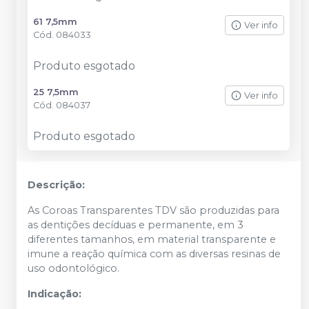
61 7,5mm
Ver info
Cód.
084033
Produto esgotado
25 7,5mm
Ver info
Cód.
084037
Produto esgotado
Descrição:
As Coroas Transparentes TDV são produzidas para
as dentições decíduas e permanente, em 3
diferentes tamanhos, em material transparente e
imune a reação química com as diversas resinas de
uso odontológico.
Indicação: