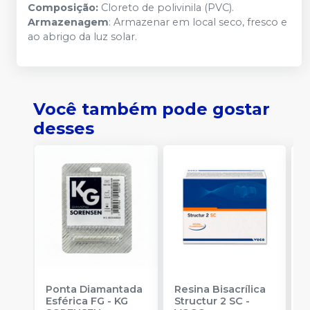
Composição:
Cloreto de polivinila (PVC).
Armazenagem
: Armazenar em local seco, fresco e
ao abrigo da luz solar.
Você também pode gostar
desses
Ponta Diamantada
Resina Bisacrílica
R
Esférica FG
-
KG
Structur 2 SC
-
7