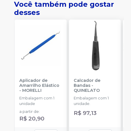
Você também pode gostar
desses
Aplicador de
Calcador de
E
Amarrilho Elástico
Bandas
-
P
-
MORELLI
QUINELATO
E
Embalagem com 1
Embalagem com 1
u
unidade
unidade.
a
a partir de
:
R$ 97,13
R
R$ 20,90