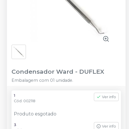
Condensador Ward
-
DUFLEX
Embalagem com 01 unidade.
1
Ver info
Cód.
002118
Produto esgotado
3
Ver info