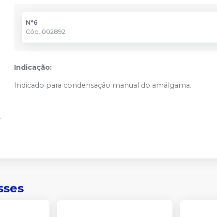
N°6
Cód.
002892
Indicação:
Indicado para condensação manual do amálgama.
sses