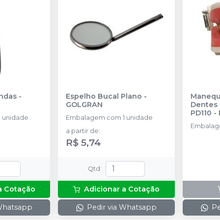
andas
-
Espelho Bucal Plano
-
Manequi
GOLGRAN
Dentes 
PD110
-
 unidade.
Embalagem com 1 unidade
Embalage
a partir de
:
R$ 5,74
Qtd
:
a Cotação
Adicionar a Cotação
 Whatsapp
Pedir via Whatsapp
Pe