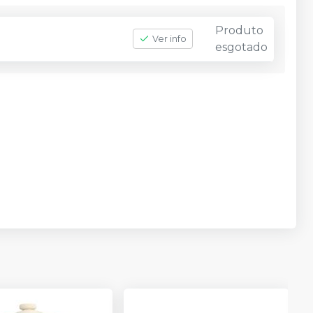
Produto
Ver info
esgotado