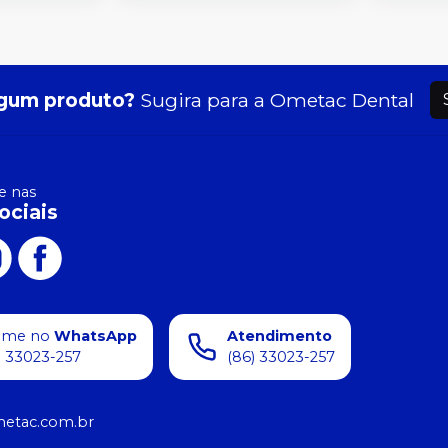
gum produto?
Sugira para a
Ometac Dental
 nas
ociais
ame no
WhatsApp
Atendimento
) 33023-257
(86) 33023-257
etac.com.br