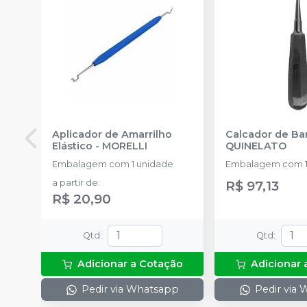
Aplicador de Amarrilho
Calcador de B
Elástico
-
MORELLI
QUINELATO
Embalagem com 1 unidade
Embalagem com 1
a partir de
:
R$ 97,13
R$ 20,90
Qtd
:
Qtd
:
Adicionar a Cotação
Adicionar 
Pedir via Whatsapp
Pedir via