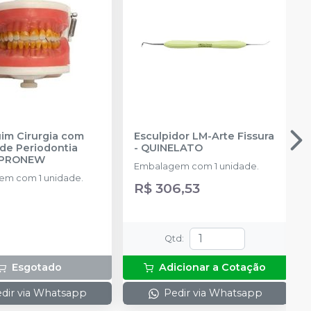
m Cirurgia com
Esculpidor LM-Arte Fissura
de Periodontia
-
QUINELATO
PRONEW
Embalagem com 1 unidade.
m com 1 unidade.
R$ 306,53
Qtd
:
Esgotado
Adicionar a Cotação
dir via Whatsapp
Pedir via Whatsapp