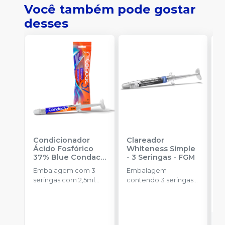
Você também pode gostar
desses
Condicionador
Clareador
R
Ácido Fosfórico
Whiteness Simple
X
37% Blue Condac
-
- 3 Seringas
-
FGM
E
FGM
Embalagem com 3
Embalagem
s
seringas com 2,5ml
contendo 3 seringas
a
cada uma e 3
com 3g de gel cada
R
ponteiras para
uma.
aplicação.