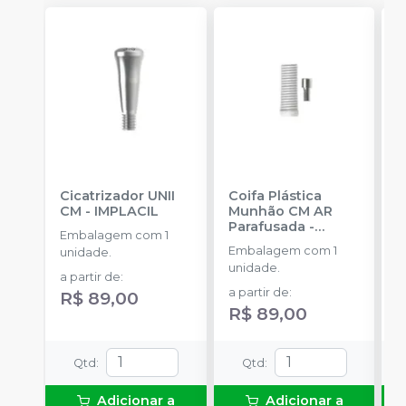
Cicatrizador UNII
Coifa Plástica
C
CM
-
IMPLACIL
Munhão CM AR
R
Parafusada
-
I
Embalagem com 1
IMPLACIL
Embalagem com 1
E
unidade.
unidade.
u
a partir de
:
a partir de
:
a
R$ 89,00
R$ 89,00
R
Qtd
:
Qtd
:
Adicionar a
Adicionar a