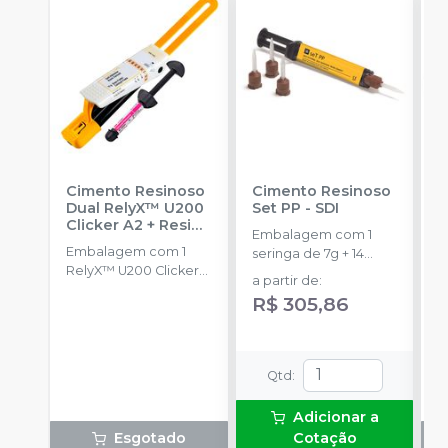
Cimento Resinoso
Cimento Resinoso
C
Dual RelyX™ U200
Set PP
-
SDI
S
Clicker A2 + Resina
Embalagem com 1
E
Filtek™ Universal
Embalagem com 1
seringa de 7g + 14
1
A3
-
SOLVENTUM
RelyX™ U200 Clicker
pontas misturadoras.
a
a partir de
:
Cor A2 de 11g e 1
p
R$ 305,86
Resina Filtek™
Universal Cor A3 de
4g.
Qtd
:
Adicionar a
Esgotado
Cotação