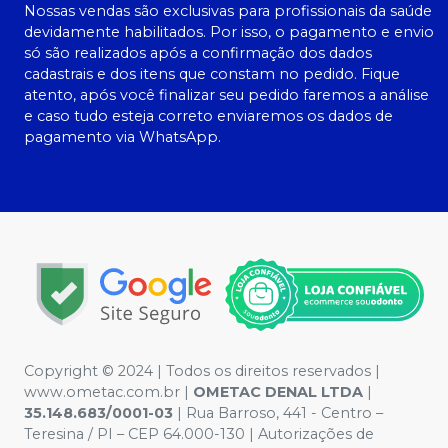
Nossas vendas são exclusivas para profissionais da saúde
devidamente habilitados. Por isso, o pagamento e envio
só são realizados após a confirmação dos dados
cadastrais e dos itens que constam no pedido. Fique
atento, após você finalizar seu pedido faremos a análise
e caso tudo esteja correto enviaremos os dados de
pagamento via WhatsApp.
Copyright © 2024 | Todos os direitos reservados |
www.ometac.com.br |
OMETAC DENAL LTDA
|
35.148.683/0001-03
| Rua Barroso, 441 - Centro –
Teresina / PI – CEP 64.000-130 | Autorizações de