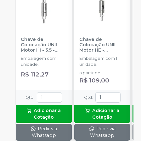
Chave de
Chave de
C
Colocação UNII
Colocação UNII
C
Motor HI - 3.5
-
Motor HE
-
U
IMPLACIL
IMPLACIL
I
Embalagem com 1
Embalagem com 1
E
unidade.
unidade.
u
R$ 112,27
a partir de
:
a
R$ 109,00
R
Qtd
:
Qtd
:
Adicionar a
Adicionar a
Cotação
Cotação
Pedir via
Pedir via
Whatsapp
Whatsapp