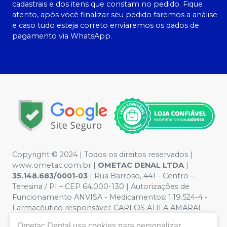
cadastrais e dos itens que constam no pedido. Fique
atento, após você finalizar seu pedido faremos a análise
e caso tudo esteja correto enviaremos os dados de
pagamento via WhatsApp.
Copyright © 2024 | Todos os direitos reservados |
www.ometac.com.br |
OMETAC DENAL LTDA
|
35.148.683/0001-03
| Rua Barroso, 441 - Centro –
Teresina / PI – CEP 64.000-130 | Autorizações de
Funcionamento ANVISA - Medicamentos: 1.19.524-4 -
Farmacêutico responsável: CARLOS ATILA AMARAL
VALENTIM. CRF/PI nº 1259 | Política de Privacidade e
Ometac Dental
usa cookies para personalizar