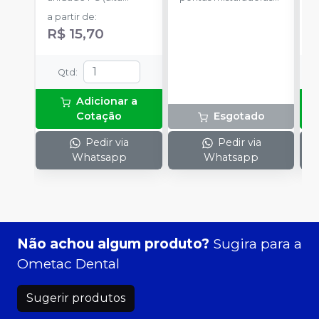
a
rotação).
tipo 6.
p
a partir de
:
a
R$ 15,70
Qtd
:
Adicionar a
Cotação
Esgotado
Pedir via
Pedir via
Whatsapp
Whatsapp
Não achou algum produto?
Sugira para a
Ometac Dental
Sugerir produtos