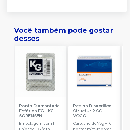
Você também pode gostar
desses
Ponta Diamantada
Resina Bisacrílica
R
Esférica FG
-
KG
Structur 2 SC
-
7
SORENSEN
VOCO
E
Embalagem com 1
Cartucho de 75g + 10
c
unidade FG (alta
pontas misturadoras
c