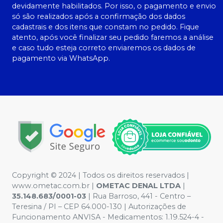
devidamente habilitados. Por isso, o pagamento e envio
só são realizados após a confirmação dos dados
cadastrais e dos itens que constam no pedido. Fique
atento, após você finalizar seu pedido faremos a análise
e caso tudo esteja correto enviaremos os dados de
pagamento via WhatsApp.
Copyright © 2024 | Todos os direitos reservados |
www.ometac.com.br |
OMETAC DENAL LTDA
|
35.148.683/0001-03
| Rua Barroso, 441 - Centro –
Teresina / PI – CEP 64.000-130 | Autorizações de
Funcionamento ANVISA - Medicamentos: 1.19.524-4 -