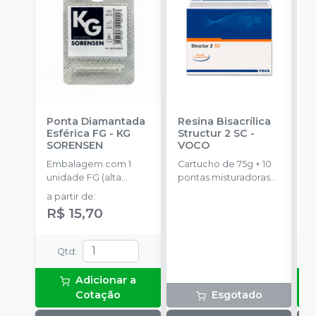
Ponta Diamantada
Resina Bisacrílica
R
Esférica FG
-
KG
Structur 2 SC
-
7
SORENSEN
VOCO
E
Embalagem com 1
Cartucho de 75g + 10
c
unidade FG (alta
pontas misturadoras
c
a
rotação).
tipo 6.
p
a partir de
:
a
R$ 15,70
Qtd
:
Adicionar a
Cotação
Esgotado