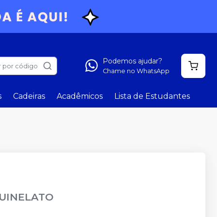
Podemos ajudar?
 por código
Chame no WhatsApp
s
Cadeiras
Acadêmicos
Lista de Estudantes
UINELATO