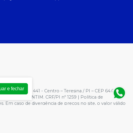
uar e fechar
3
| Rua Barroso, 441 - Centro – Teresina / PI – CEP 64.000-
AMARAL VALENTIM. CRF/PI nº 1259 | Política de
es. Em caso de divergência de preços no site, o valor válido
 grandes volumes pelo site.