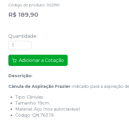
Código do produto
:
002190
R$ 189,90
Quantidade
:
Adicionar a Cotação
Descrição:
Cânula de Aspiração Frazier
indicado para a aspiração d
Tipo: Cânulas.
Tamanho: 19cm.
Material: Aço Inox autoclavável.
Código: QN.763.19.