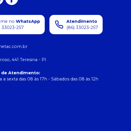
ame no
WhatsApp
Atendimento
) 33023-257
(86) 33023-257
etac.com.br
roso, 441 Teresina - PI
o de Atendimento
:
 a sexta das 08 às 17h - Sábados das 08 às 12h