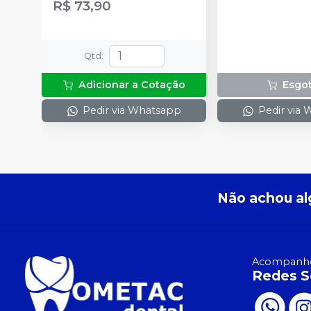
R$ 73,90
Qtd
:
Adicionar a Cotação
Esgo
Pedir via Whatsapp
Pedir via
Não achou al
Acompanhe
Redes S