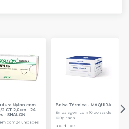
Sutura Nylon com
Bolsa Térmica
-
MAQUIRA
1/2 CT 2,0cm - 24
Embalagem com 10 bolsas de
es
-
SHALON
100g cada.
em com 24 unidades
a partir de
: