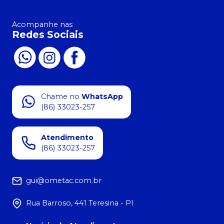
Acompanhe nas
Redes Sociais
Chame no
WhatsApp
(86) 33023-257
Atendimento
(86) 33023-257
gui@ometac.com.br
Rua Barroso, 441 Teresina - PI