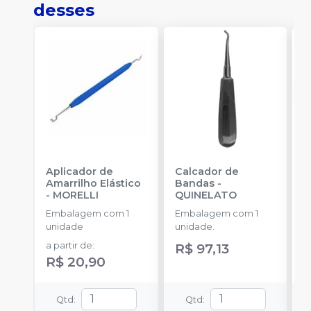
desses
Aplicador de
Calcador de
E
Amarrilho Elástico
Bandas
-
P
-
MORELLI
QUINELATO
E
Embalagem com 1
Embalagem com 1
u
unidade
unidade.
a
a partir de
:
R$ 97,13
R
R$ 20,90
Qtd
:
Qtd
: