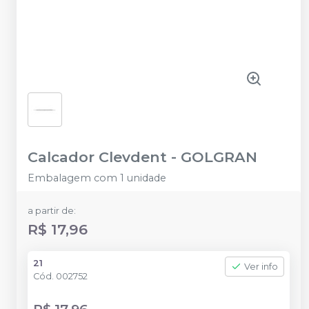
Calcador Clevdent
-
GOLGRAN
Embalagem com 1 unidade
a partir de:
R$ 17,96
21
Ver info
Cód.
002752
R$ 17,96