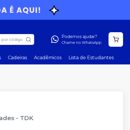
Podemos ajudar?
 por código
Chame no WhatsApp
s
Cadeiras
Acadêmicos
Lista de Estudantes
dades
-
TDK