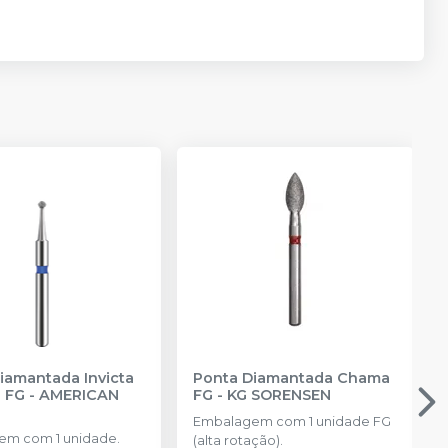
iamantada Invicta
Ponta Diamantada Chama
a FG
-
AMERICAN
FG
-
KG SORENSEN
Embalagem com 1 unidade FG
m com 1 unidade.
(alta rotação).