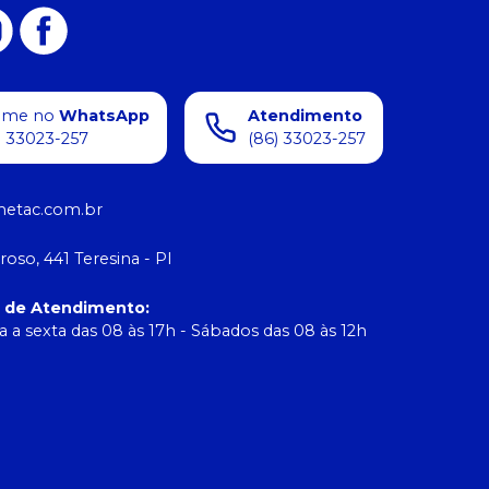
ame no
WhatsApp
Atendimento
) 33023-257
(86) 33023-257
etac.com.br
roso, 441 Teresina - PI
o de Atendimento
:
 a sexta das 08 às 17h - Sábados das 08 às 12h