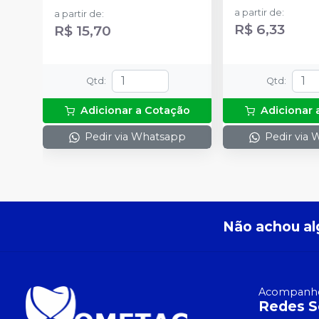
a partir de
:
a partir de
:
R$ 6,33
R$ 15,70
Qtd
:
Qtd
:
Adicionar a Cotação
Adicionar 
Pedir via Whatsapp
Pedir via
Não achou al
Acompanhe
Redes S