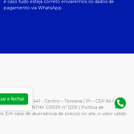
e caso tudo esteja correto enviaremos os dados de
pagamento via WhatsApp.
uar e fechar
3
| Rua Barroso, 441 - Centro – Teresina / PI – CEP 64.000-
AMARAL VALENTIM. CRF/PI nº 1259 | Política de
es. Em caso de divergência de preços no site, o valor válido
 grandes volumes pelo site.