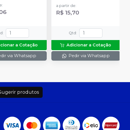
de
:
a partir de
:
,06
R$ 15,70
td
:
Qtd
:
icionar a Cotação
Adicionar a Cotação
dir via Whatsapp
Pedir via Whatsapp
Sugerir produtos