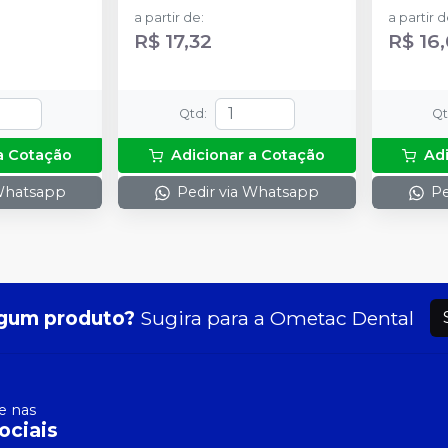
a partir de
:
a partir 
R$ 17,32
R$ 16
Qtd
:
Q
a Cotação
Adicionar a Cotação
Ad
 Whatsapp
Pedir via Whatsapp
Pe
gum produto?
Sugira para a
Ometac Dental
 nas
ociais