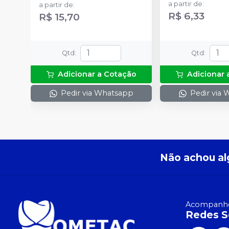
a partir de
:
a partir de
:
R$ 6,33
R$ 15,70
Qtd
:
Qtd
:
Adicionar a Cotação
Adicionar 
Pedir via Whatsapp
Pedir via
Não achou al
Acompanhe
Redes S