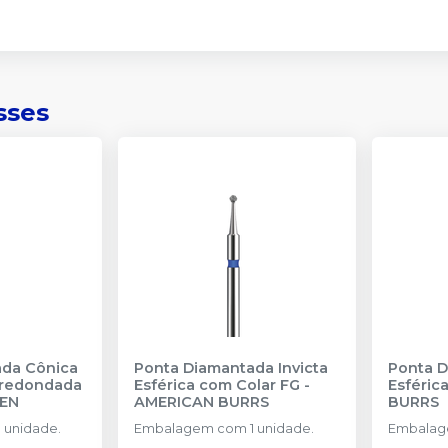
sses
ada Cônica
Ponta Diamantada Invicta
Ponta D
rredondada
Esférica com Colar FG
-
Esféric
SEN
AMERICAN BURRS
BURRS
 unidade.
Embalagem com 1 unidade.
Embalage