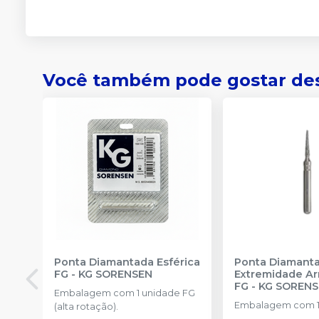
Você também pode gostar de
Ponta Diamantada Esférica
Ponta Diamant
FG
-
KG SORENSEN
Extremidade A
FG
-
KG SOREN
Embalagem com 1 unidade FG
Embalagem com 1
(alta rotação).