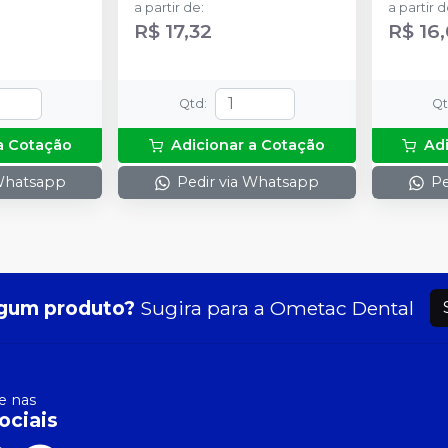
a partir de
:
a partir 
R$ 17,32
R$ 16
Qtd
:
Q
a Cotação
Adicionar a Cotação
Ad
 Whatsapp
Pedir via Whatsapp
Pe
gum produto?
Sugira para a
Ometac Dental
 nas
ociais