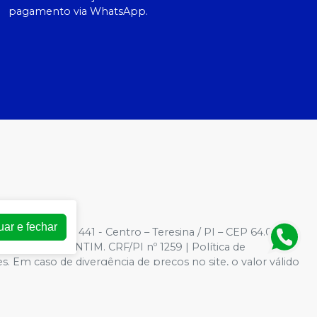
pagamento via WhatsApp.
uar e fechar
3
| Rua Barroso, 441 - Centro – Teresina / PI – CEP 64.000-
AMARAL VALENTIM. CRF/PI nº 1259 | Política de
es. Em caso de divergência de preços no site, o valor válido
 grandes volumes pelo site.