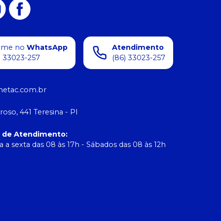
ame no
WhatsApp
Atendimento
) 33023-257
(86) 33023-257
etac.com.br
roso, 441 Teresina - PI
o de Atendimento
:
 a sexta das 08 às 17h - Sábados das 08 às 12h