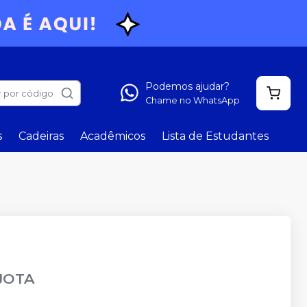
Podemos ajudar?
 por código
Chame no WhatsApp
s
Cadeiras
Acadêmicos
Lista de Estudantes
JOTA