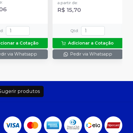
de
:
a partir de
:
,06
R$ 15,70
td
:
Qtd
:
icionar a Cotação
Adicionar a Cotação
dir via Whatsapp
Pedir via Whatsapp
Sugerir produtos