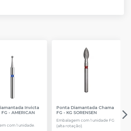
iamantada Invicta
Ponta Diamantada Chama
a FG
-
AMERICAN
FG
-
KG SORENSEN
Embalagem com 1 unidade FG
m com 1 unidade.
(alta rotação).