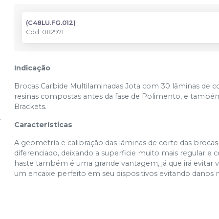
(C48LU.FG.012)
Cód.
082971
Indicação
Brocas Carbide Multilaminadas Jota com 30 lâminas de c
resinas compostas antes da fase de Polimento, e també
Brackets.
Características
A geometría e calibração das lâminas de corte das bro
diferenciado, deixando a superficie muito mais regular e
haste também é uma grande vantagem, já que irá evitar vib
um encaixe perfeito em seu dispositivos evitando dano