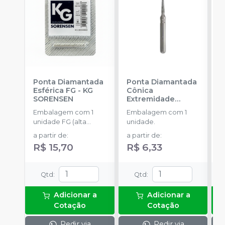
Ponta Diamantada
Ponta Diamantada
P
Esférica FG
-
KG
Cônica
I
SORENSEN
Extremidade
c
Arredondada FG
-
A
Embalagem com 1
Embalagem com 1
E
KG SORENSEN
unidade FG (alta
unidade.
u
rotação).
a partir de
:
a partir de
:
a
R$ 15,70
R$ 6,33
R
Qtd
:
Qtd
:
Adicionar a
Adicionar a
Cotação
Cotação
Pedir via
Pedir via