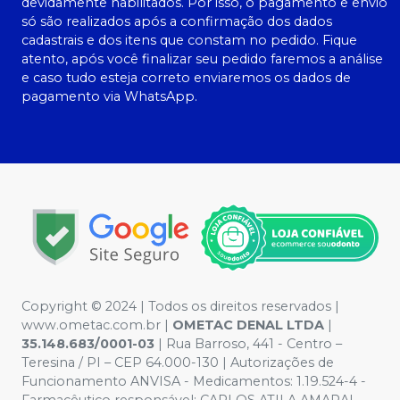
devidamente habilitados. Por isso, o pagamento e envio
só são realizados após a confirmação dos dados
cadastrais e dos itens que constam no pedido. Fique
atento, após você finalizar seu pedido faremos a análise
e caso tudo esteja correto enviaremos os dados de
pagamento via WhatsApp.
Copyright © 2024 | Todos os direitos reservados |
www.ometac.com.br |
OMETAC DENAL LTDA
|
35.148.683/0001-03
| Rua Barroso, 441 - Centro –
Teresina / PI – CEP 64.000-130 | Autorizações de
Funcionamento ANVISA - Medicamentos: 1.19.524-4 -
Farmacêutico responsável: CARLOS ATILA AMARAL