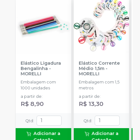
Elástico Ligadura
Elástico Corrente
A
Bengalinha
-
Médio 1,5m
-
O
MORELLI
MORELLI
O
Embalagem com
Embalagem com 1,5
K
1000 unidades
metros
+
a partir de
:
a partir de
:
R
R$ 8,90
R$ 13,30
Qtd
:
Qtd
:
Adicionar a
Adicionar a