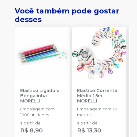
Você também pode gostar
desses
Elástico Ligadura
Elástico Corrente
A
Bengalinha
-
Médio 1,5m
-
O
MORELLI
MORELLI
O
Embalagem com
Embalagem com 1,5
K
1000 unidades
metros
+
a partir de
:
a partir de
:
R
R$ 8,90
R$ 13,30