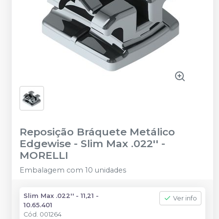
Reposição Bráquete Metálico
Edgewise - Slim Max .022''
-
MORELLI
Embalagem com 10 unidades
Slim Max .022'' - 11,21 -
Ver info
10.65.401
Cód.
001264