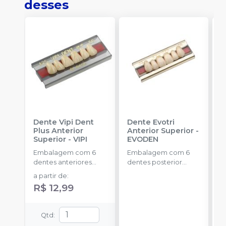
desses
Dente Vipi Dent
Dente Evotri
D
Plus Anterior
Anterior Superior
-
A
Superior
-
VIPI
EVODEN
E
Embalagem com 6
Embalagem com 6
E
dentes anteriores
dentes posterior
d
superiores.
inferior.
a partir de
:
R$ 12,99
Qtd
: