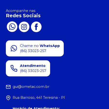
Acompanhe nas
Redes Sociais
Chame no
WhatsApp
(86) 33023-257
Atendimento
(86) 33023-257
gui@ometac.com.br
Rua Barroso, 441 Teresina - PI
Horário de Atendimento
: