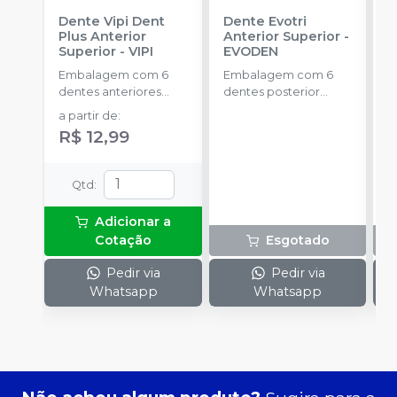
Dente Vipi Dent
Dente Evotri
D
Plus Anterior
Anterior Superior
-
A
Superior
-
VIPI
EVODEN
E
Embalagem com 6
Embalagem com 6
E
dentes anteriores
dentes posterior
d
superiores.
inferior.
a partir de
:
R$ 12,99
Qtd
:
Adicionar a
Cotação
Esgotado
Pedir via
Pedir via
Whatsapp
Whatsapp