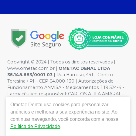
Copyright © 2024 | Todos os direitos reservados |
www.ometac.com.br |
OMETAC DENAL LTDA
|
35.148.683/0001-03
| Rua Barroso, 441 - Centro –
Teresina / PI – CEP 64.000-130 | Autorizações de
Funcionamento ANVISA - Medicamentos: 1.19.524-4 -
Farmacêutico responsável: CARLOS ATILA AMARAL
VALENTIM. CRF/PI nº 1259 | Política de Privacidade e
Ometac Dental
usa cookies para personalizar
Segurança - Fotos meramente ilustrativas - Os preços e
anúncios e melhorar a sua experiência no site. Ao
condições da loja virtual estão sujeitos a alterações. Em
caso de divergência de preços no site, o valor válido é o
continuar navegando, você concorda com a nossa
do Carrinho de Compra. Não vendemos por atacado
Política de Privacidade
.
por isso nos reservamos o direito de não atender