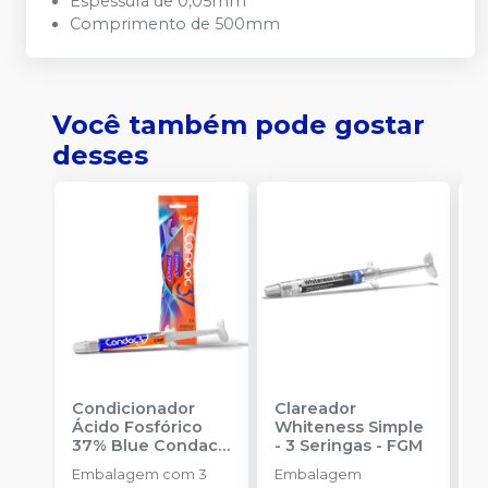
Espessura de 0,05mm
Comprimento de 500mm
Você também pode gostar
desses
Condicionador
Clareador
R
Ácido Fosfórico
Whiteness Simple
X
37% Blue Condac
-
- 3 Seringas
-
FGM
E
FGM
Embalagem com 3
Embalagem
s