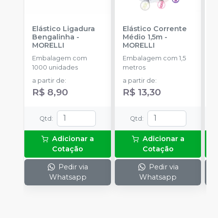
Elástico Ligadura
Elástico Corrente
A
Bengalinha
-
Médio 1,5m
-
O
MORELLI
MORELLI
O
Embalagem com
Embalagem com 1,5
K
1000 unidades
metros
+
a partir de
:
a partir de
:
R
R$ 8,90
R$ 13,30
Qtd
:
Qtd
:
Adicionar a
Adicionar a
Cotação
Cotação
Pedir via
Pedir via
Whatsapp
Whatsapp