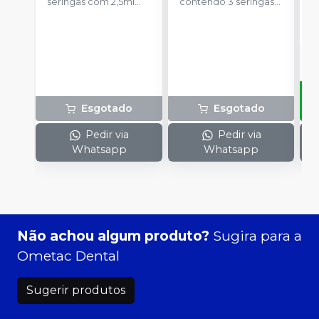
seringas com 2,5ml
contendo 3 seringas
a
cada uma e 3
com 3g de gel cada
R
ponteiras para
uma.
aplicação.
Esgotado
Esgotado
Pedir via
Pedir via
Whatsapp
Whatsapp
Não achou algum produto?
Sugira para a
Ometac Dental
Sugerir produtos