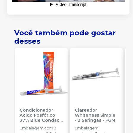
Você também pode gostar
desses
Condicionador
Clareador
R
Ácido Fosfórico
Whiteness Simple
X
37% Blue Condac
-
- 3 Seringas
-
FGM
E
FGM
Embalagem com 3
Embalagem
s