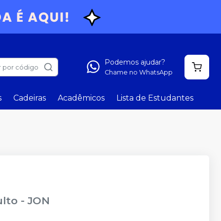
Podemos ajudar?
 por código
Chame no WhatsApp
s
Cadeiras
Acadêmicos
Lista de Estudantes
ulto
-
JON