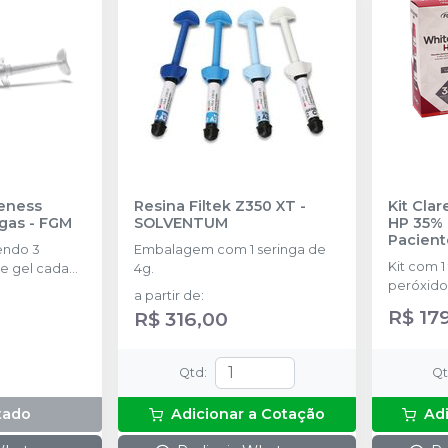
eness
Resina Filtek Z350 XT
-
Kit Cla
ngas
-
FGM
SOLVENTUM
HP 35% 
Pacient
endo 3
Embalagem com 1 seringa de
Kit com 1
e gel cada
4g.
peróxido
a partir de
:
concentr
R$ 17
R$ 316,00
de espess
2g de sol
(neutrali
Qtd
:
Q
espátula
preparo 
tado
Adicionar a Cotação
Ad
com 2g.