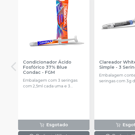
Condicionador Ácido
Clareador Whit
Fosfórico 37% Blue
Simple - 3 Seri
Condac
-
FGM
Embalagem cont
Embalagem com 3 seringas
seringas com 3g d
com 2,5ml cada uma e 3
uma.
ponteiras para aplicação.
Esgotado
Esgo