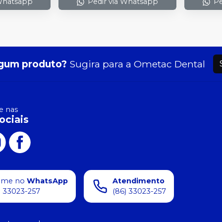
 Whatsapp
Pedir via Whatsapp
Pe
gum produto?
Sugira para a
Ometac Dental
 nas
ociais
ame no
WhatsApp
Atendimento
) 33023-257
(86) 33023-257