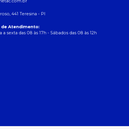
etac.com.br
roso, 441 Teresina - PI
o de Atendimento
:
 a sexta das 08 às 17h - Sábados das 08 às 12h