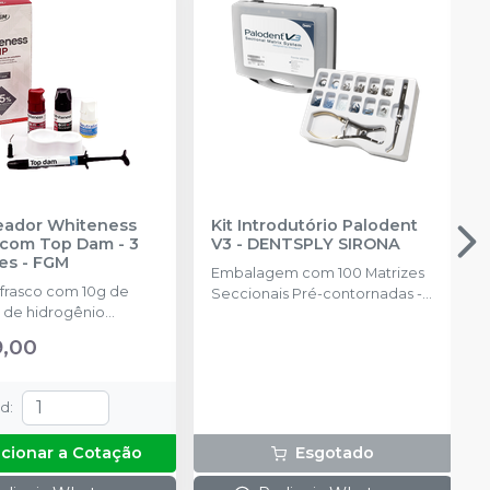
reador Whiteness
Kit Introdutório Palodent
com Top Dam - 3
V3
-
DENTSPLY SIRONA
es
-
FGM
Embalagem com 100 Matrizes
 frasco com 10g de
Seccionais Pré-contornadas -
 de hidrogênio
25 de cada tamanho: 3.5mm,
ado + 1 frasco com 5g
4.5mm, 5.5mm, 6.5mm, 75
9,00
ante + 1 frasco com
Cunhas Anatômicas - 25 de
ução Neutralize
cada tamanho: P, M, G 30
zante de peróxidos) + 1
Cunhas Protetoras Inteligentes
td
:
 e uma placa para
- 10 de cada tamanho: P, M, G, 1
do gel e 1 Top Dam
Anel Universal; 1 Anel Pequeno;
icionar a Cotação
Esgotado
1 Alicate (Fórceps); 1 Pinça
Auxiliar. (Pin Tweezer)