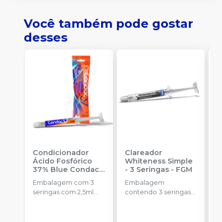
Você também pode gostar
desses
Condicionador
Clareador
R
Ácido Fosfórico
Whiteness Simple
X
37% Blue Condac
-
- 3 Seringas
-
FGM
E
FGM
Embalagem com 3
Embalagem
s
seringas com 2,5ml
contendo 3 seringas
a
cada uma e 3
com 3g de gel cada
R
ponteiras para
uma.
aplicação.