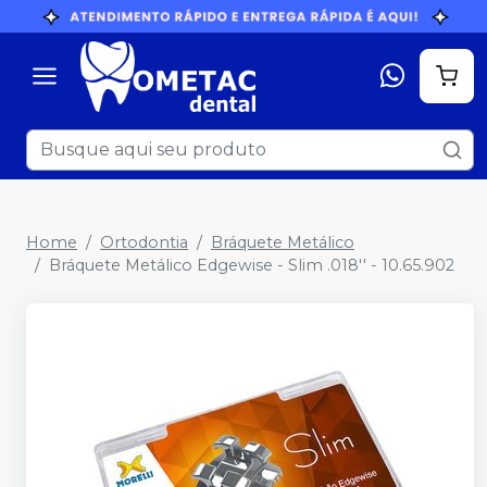
Home
Ortodontia
Bráquete Metálico
Bráquete Metálico Edgewise - Slim .018'' - 10.65.902