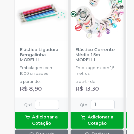
Elástico Ligadura
Elástico Corrente
A
Bengalinha
-
Médio 1,5m
-
O
MORELLI
MORELLI
O
Embalagem com
Embalagem com 1,5
K
1000 unidades
metros
+
a partir de
:
a partir de
:
R
R$ 8,90
R$ 13,30
Qtd
:
Qtd
:
Adicionar a
Adicionar a
Cotação
Cotação