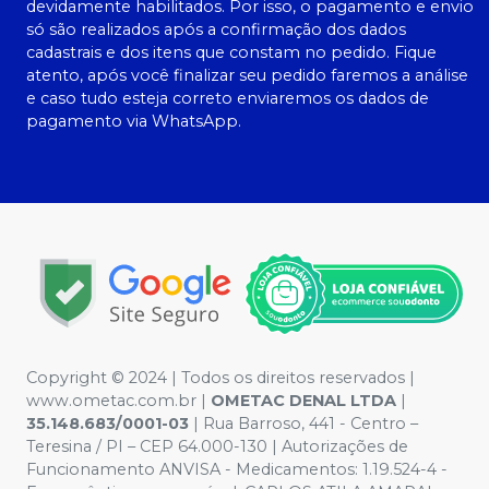
devidamente habilitados. Por isso, o pagamento e envio
só são realizados após a confirmação dos dados
cadastrais e dos itens que constam no pedido. Fique
atento, após você finalizar seu pedido faremos a análise
e caso tudo esteja correto enviaremos os dados de
pagamento via WhatsApp.
Copyright © 2024 | Todos os direitos reservados |
www.ometac.com.br |
OMETAC DENAL LTDA
|
35.148.683/0001-03
| Rua Barroso, 441 - Centro –
Teresina / PI – CEP 64.000-130 | Autorizações de
Funcionamento ANVISA - Medicamentos: 1.19.524-4 -